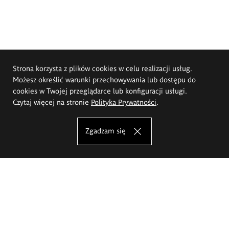
Strona korzysta z plików cookies w celu realizacji usług.
Możesz określić warunki przechowywania lub dostępu do
cookies w Twojej przeglądarce lub konfiguracji usługi.
Czytaj więcej na stronie
Polityka Prywatności
.
Zgadzam się
Akademia Sztuk Pięknych im.
Eugeniusza Gepperta we Wrocławiu