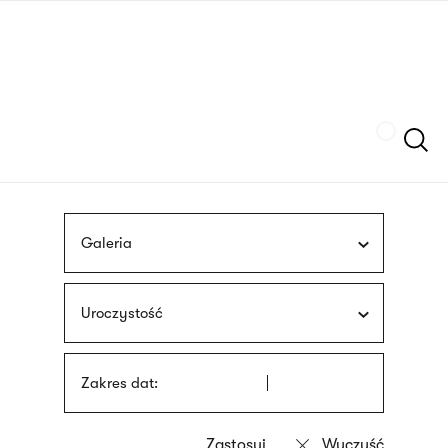
Przejdź
języka
do
migowego
treści
Szukaj
Galeria
Uroczystość
Zakres dat: