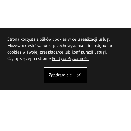
Strona korzysta z plików cookies w celu realizacji usług.
Możesz określić warunki przechowywania lub dostępu do
cookies w Twojej przeglądarce lub konfiguracji usługi.
Czytaj więcej na stronie
Polityka Prywatności
.
Zgadzam się
Akademia Sztuk Pięknych im.
Eugeniusza Gepperta we Wrocławiu