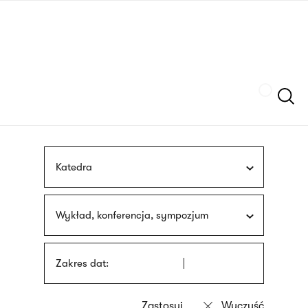
Przejdź
języka
do
migowego
treści
Szukaj
Katedra
Wykład, konferencja, sympozjum
Zakres dat: