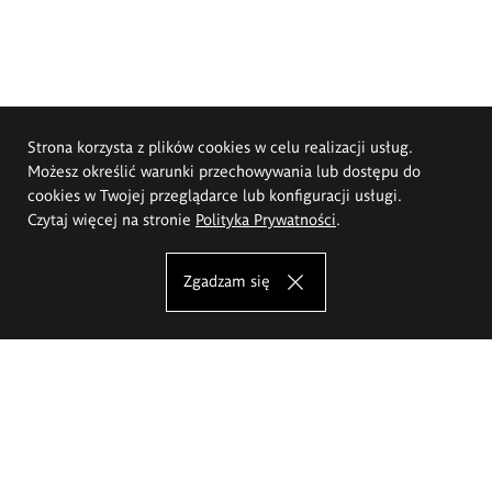
Strona korzysta z plików cookies w celu realizacji usług.
Możesz określić warunki przechowywania lub dostępu do
cookies w Twojej przeglądarce lub konfiguracji usługi.
Czytaj więcej na stronie
Polityka Prywatności
.
Zgadzam się
Akademia Sztuk Pięknych im.
Eugeniusza Gepperta we Wrocławiu