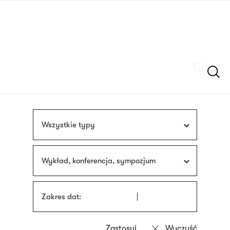
Przejdź
języka
do
migowego
treści
Szukaj
Wszystkie typy
Wykład, konferencja, sympozjum
Zakres dat: