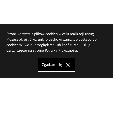
Strona korzysta z plików cookies w celu realizacji usług.
Możesz określić warunki przechowywania lub dostępu do
cookies w Twojej przeglądarce lub konfiguracji usługi.
Czytaj więcej na stronie
Polityka Prywatności
.
Zgadzam się
Akademia Sztuk Pięknych im.
Eugeniusza Gepperta we Wrocławiu