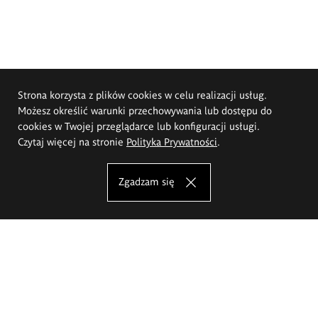
Strona korzysta z plików cookies w celu realizacji usług.
Możesz określić warunki przechowywania lub dostępu do
cookies w Twojej przeglądarce lub konfiguracji usługi.
Czytaj więcej na stronie
Polityka Prywatności
.
Zgadzam się
Akademia Sztuk Pięknych im.
Eugeniusza Gepperta we Wrocławiu