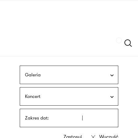
Przejdź
języka
do
migowego
treści
Szukaj
Galeria
Koncert
Zakres dat: