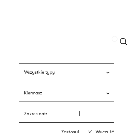
Przejdź
języka
do
migowego
treści
Szukaj
Wszystkie typy
Kiermasz
Zakres dat: