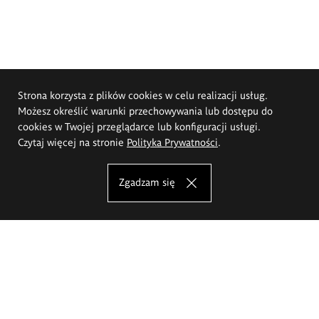
Strona korzysta z plików cookies w celu realizacji usług.
Możesz określić warunki przechowywania lub dostępu do
cookies w Twojej przeglądarce lub konfiguracji usługi.
Czytaj więcej na stronie
Polityka Prywatności
.
Zgadzam się
Akademia Sztuk Pięknych im.
Eugeniusza Gepperta we Wrocławiu