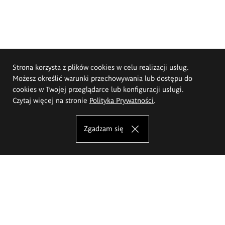
Strona korzysta z plików cookies w celu realizacji usług.
Możesz określić warunki przechowywania lub dostępu do
cookies w Twojej przeglądarce lub konfiguracji usługi.
Czytaj więcej na stronie
Polityka Prywatności
.
Zgadzam się
Akademia Sztuk Pięknych im.
Eugeniusza Gepperta we Wrocławiu