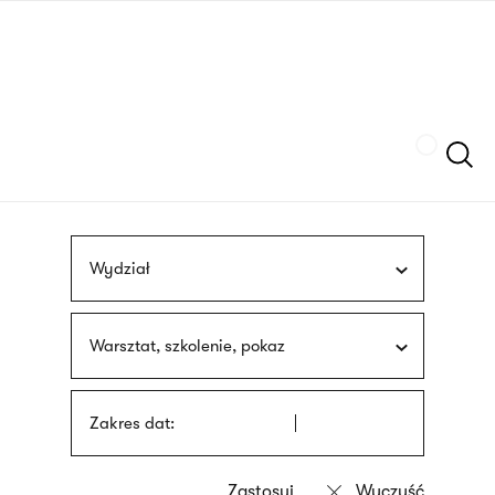
Przejdź
języka
do
migowego
treści
Szukaj
Wydział
Warsztat, szkolenie, pokaz
Zakres dat: