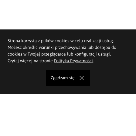
Strona korzysta z plików cookies w celu realizacji usług.
Możesz określić warunki przechowywania lub dostępu do
cookies w Twojej przeglądarce lub konfiguracji usługi.
Czytaj więcej na stronie
Polityka Prywatności
.
Zgadzam się
Akademia Sztuk Pięknych im.
Eugeniusza Gepperta we Wrocławiu