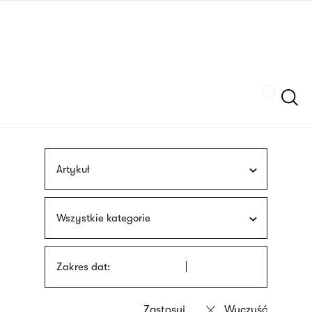
Przejdź
języka
do
migowego
treści
Szukaj
Artykuł
Wszystkie kategorie
Zakres dat: