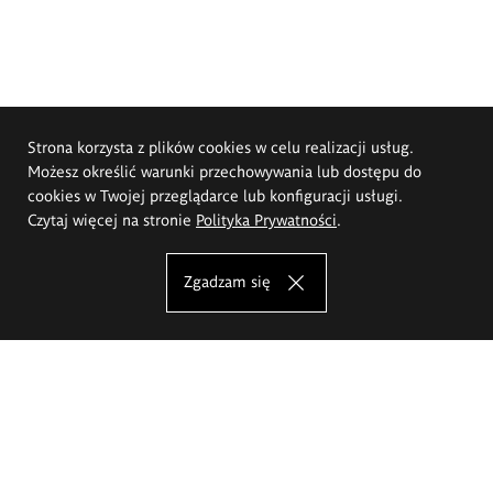
Strona korzysta z plików cookies w celu realizacji usług.
Możesz określić warunki przechowywania lub dostępu do
cookies w Twojej przeglądarce lub konfiguracji usługi.
Czytaj więcej na stronie
Polityka Prywatności
.
Zgadzam się
Akademia Sztuk Pięknych im.
Eugeniusza Gepperta we Wrocławiu