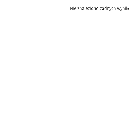
Wyniki
Nie znaleziono żadnych wynik
wyszukiwania