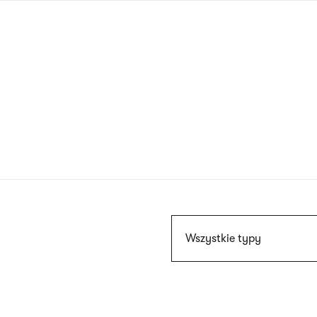
Przejdź
do
treści
Szukaj
Wszystkie typy