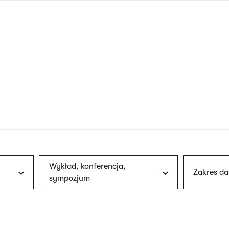
nagłówku
wersja
polska
Wykład, konferencja,
Zakres da
sympozjum