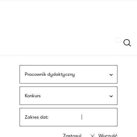
Przejdź
języka
do
migowego
treści
Szukaj
Pracownik dydaktyczny
Konkurs
Zakres dat: