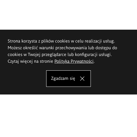
Strona korzysta z plików cookies w celu realizacji usług.
Możesz określić warunki przechowywania lub dostępu do
cookies w Twojej przeglądarce lub konfiguracji usługi.
Czytaj więcej na stronie
Polityka Prywatności
.
Zgadzam się
Akademia Sztuk Pięknych im.
Eugeniusza Gepperta we Wrocławiu