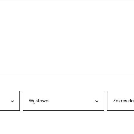
nagłówku
wersja
polska
Wystawa
Zakres da