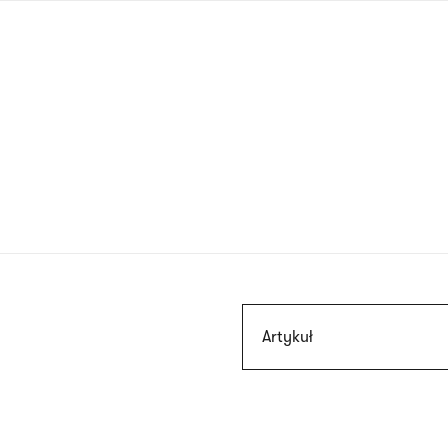
Przejdź
do
treści
Szukaj
Artykuł