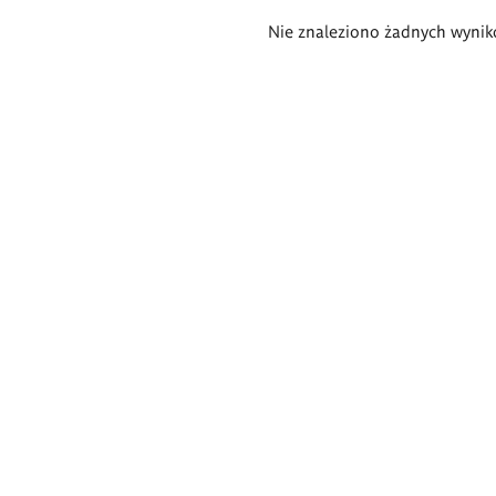
Wyniki
Nie znaleziono żadnych wynik
wyszukiwania