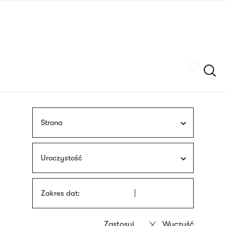
Przejdź
języka
do
migowego
treści
Szukaj
Strona
Uroczystość
Zakres dat: