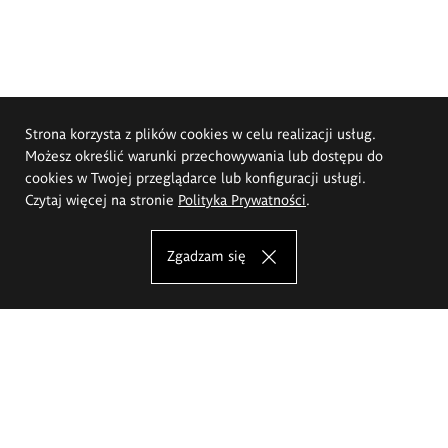
Strona korzysta z plików cookies w celu realizacji usług.
Możesz określić warunki przechowywania lub dostępu do
cookies w Twojej przeglądarce lub konfiguracji usługi.
Czytaj więcej na stronie
Polityka Prywatności
.
Zgadzam się
Akademia Sztuk Pięknych im.
Eugeniusza Gepperta we Wrocławiu