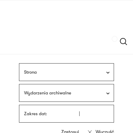
Przejdź
języka
do
migowego
treści
Szukaj
Strona
Wydarzenia archiwalne
Zakres dat: