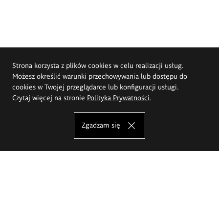
Strona korzysta z plików cookies w celu realizacji usług.
Możesz określić warunki przechowywania lub dostępu do
cookies w Twojej przeglądarce lub konfiguracji usługi.
Czytaj więcej na stronie
Polityka Prywatności
.
Zgadzam się
Akademia Sztuk Pięknych im.
Eugeniusza Gepperta we Wrocławiu