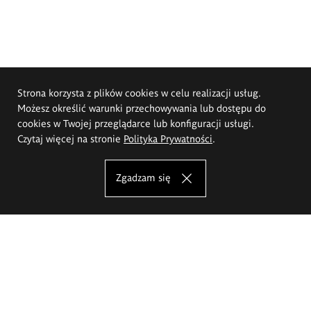
Strona korzysta z plików cookies w celu realizacji usług.
Możesz określić warunki przechowywania lub dostępu do
cookies w Twojej przeglądarce lub konfiguracji usługi.
Czytaj więcej na stronie
Polityka Prywatności
.
Zgadzam się
Akademia Sztuk Pięknych im.
Eugeniusza Gepperta we Wrocławiu