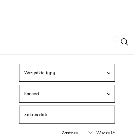
Przejdź
języka
do
migowego
treści
Szukaj
Wszystkie typy
Koncert
Zakres dat: