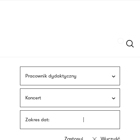
Przejdź
języka
do
migowego
treści
Szukaj
Pracownik dydaktyczny
Koncert
Zakres dat: