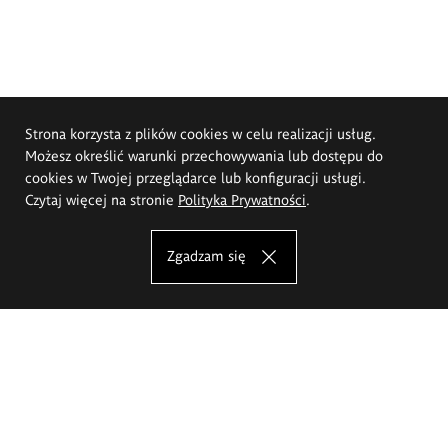
Strona korzysta z plików cookies w celu realizacji usług.
Możesz określić warunki przechowywania lub dostępu do
cookies w Twojej przeglądarce lub konfiguracji usługi.
Czytaj więcej na stronie
Polityka Prywatności
.
Zgadzam się
Akademia Sztuk Pięknych im.
Eugeniusza Gepperta we Wrocławiu