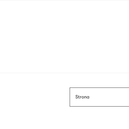
Przejdź
do
treści
Szukaj
Strona