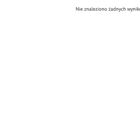
Wyniki
Nie znaleziono żadnych wynik
wyszukiwania