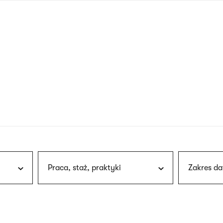
nagłówku
wersja
polska
Praca, staż, praktyki
Zakres da