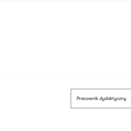
Przejdź
do
treści
Szukaj
Pracownik dydaktyczny