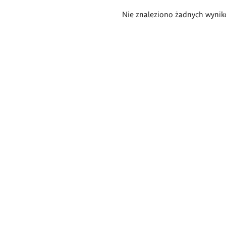
Wyniki
Nie znaleziono żadnych wynik
wyszukiwania