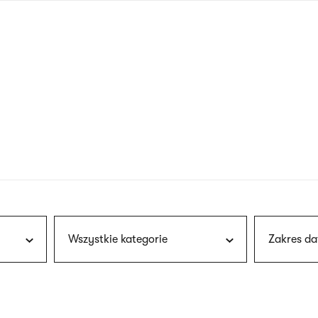
nagłówku
wersja
polska
Wszystkie kategorie
Zakres da