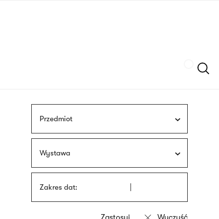
Przejdź
języka
do
migowego
treści
Szukaj
Przedmiot
Wystawa
Zakres dat: