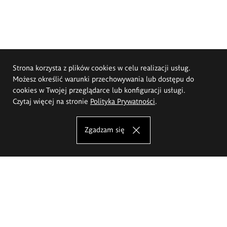
Strona korzysta z plików cookies w celu realizacji usług.
Możesz określić warunki przechowywania lub dostępu do
cookies w Twojej przeglądarce lub konfiguracji usługi.
Czytaj więcej na stronie
Polityka Prywatności
.
Zgadzam się
Akademia Sztuk Pięknych im.
Eugeniusza Gepperta we Wrocławiu