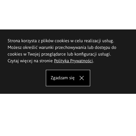
Strona korzysta z plików cookies w celu realizacji usług.
Możesz określić warunki przechowywania lub dostępu do
cookies w Twojej przeglądarce lub konfiguracji usługi.
Czytaj więcej na stronie
Polityka Prywatności
.
Zgadzam się
Akademia Sztuk Pięknych im.
Eugeniusza Gepperta we Wrocławiu