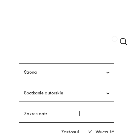
Przejdź
języka
do
migowego
treści
Szukaj
Strona
Spotkanie autorskie
Zakres dat: