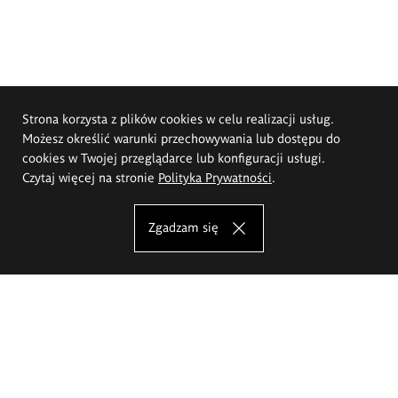
Strona korzysta z plików cookies w celu realizacji usług.
Możesz określić warunki przechowywania lub dostępu do
cookies w Twojej przeglądarce lub konfiguracji usługi.
Czytaj więcej na stronie
Polityka Prywatności
.
Zgadzam się
Akademia Sztuk Pięknych im.
Eugeniusza Gepperta we Wrocławiu