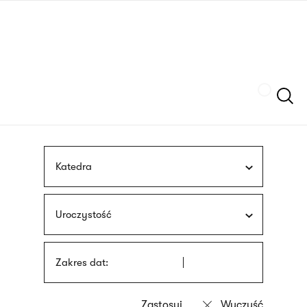
Przejdź
języka
do
migowego
treści
Szukaj
Katedra
Uroczystość
Zakres dat: