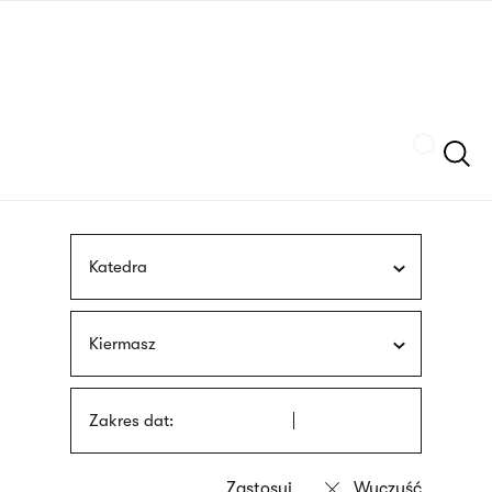
Przejdź
języka
do
migowego
treści
Szukaj
Katedra
Kiermasz
Zakres dat: