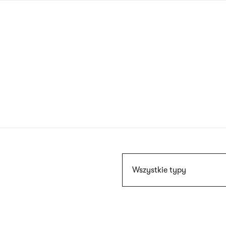
Przejdź
do
treści
Szukaj
Wszystkie typy