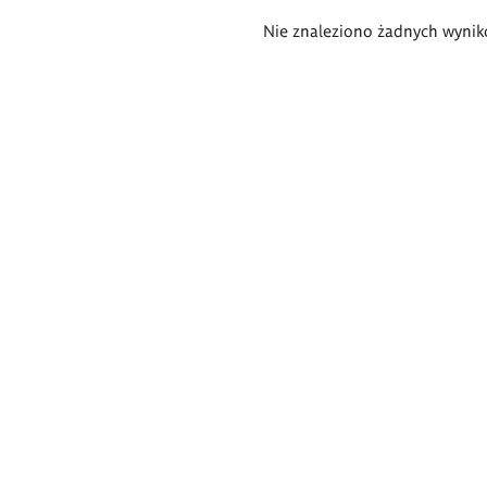
Wyniki
Nie znaleziono żadnych wynik
wyszukiwania