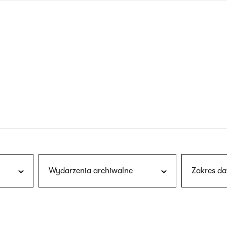
nagłówku
wersja
polska
Wydarzenia archiwalne
Zakres da