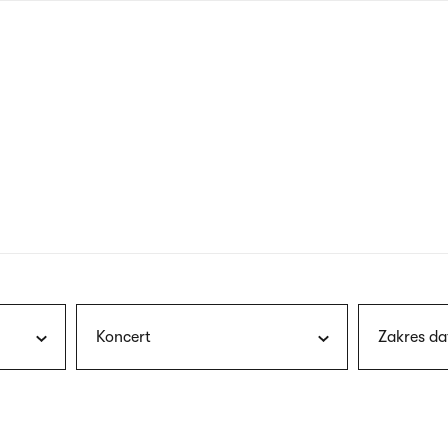
nagłówku
wersja
polska
Koncert
Zakres da