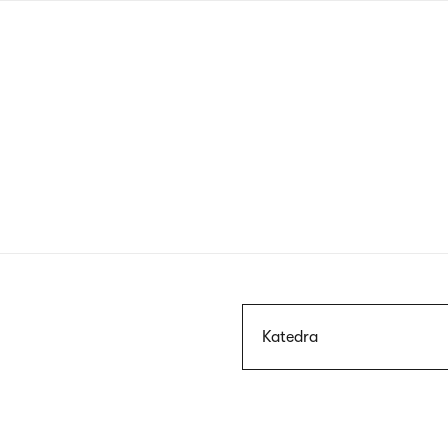
Przejdź
do
treści
Szukaj
Katedra