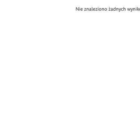
Wyniki
Nie znaleziono żadnych wynik
wyszukiwania