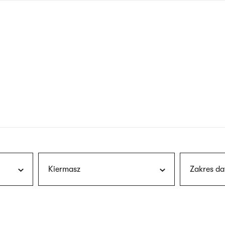
nagłówku
wersja
polska
Kiermasz
Zakres da