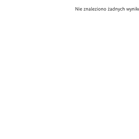
Wyniki
Nie znaleziono żadnych wynik
wyszukiwania