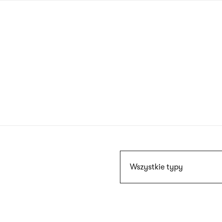
Przejdź
do
treści
Szukaj
Wszystkie typy