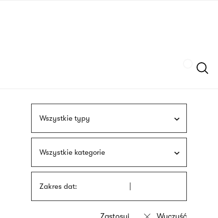
Przejdź
języka
do
migowego
treści
Szukaj
Wszystkie typy
Wszystkie kategorie
Zakres dat: