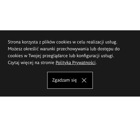
Strona korzysta z plików cookies w celu realizacji usług.
Możesz określić warunki przechowywania lub dostępu do
cookies w Twojej przeglądarce lub konfiguracji usługi.
Czytaj więcej na stronie
Polityka Prywatności
.
Zgadzam się
Akademia Sztuk Pięknych im.
Eugeniusza Gepperta we Wrocławiu