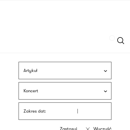
Przejdź
języka
do
migowego
treści
Szukaj
Artykuł
Koncert
Zakres dat: