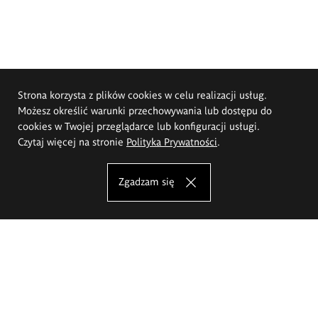
Strona korzysta z plików cookies w celu realizacji usług.
Możesz określić warunki przechowywania lub dostępu do
cookies w Twojej przeglądarce lub konfiguracji usługi.
Czytaj więcej na stronie
Polityka Prywatności
.
Zgadzam się
Akademia Sztuk Pięknych im.
Eugeniusza Gepperta we Wrocławiu