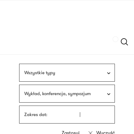
Przejdź
języka
do
migowego
treści
Szukaj
Wszystkie typy
Wykład, konferencja, sympozjum
Zakres dat: