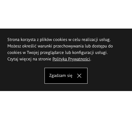
Strona korzysta z plików cookies w celu realizacji usług.
Możesz określić warunki przechowywania lub dostępu do
cookies w Twojej przeglądarce lub konfiguracji usługi.
Czytaj więcej na stronie
Polityka Prywatności
.
Zgadzam się
Akademia Sztuk Pięknych im.
Eugeniusza Gepperta we Wrocławiu