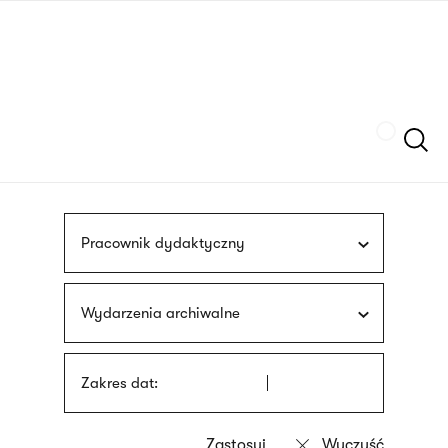
Przejdź
języka
do
migowego
treści
Szukaj
Pracownik dydaktyczny
Wydarzenia archiwalne
Zakres dat: