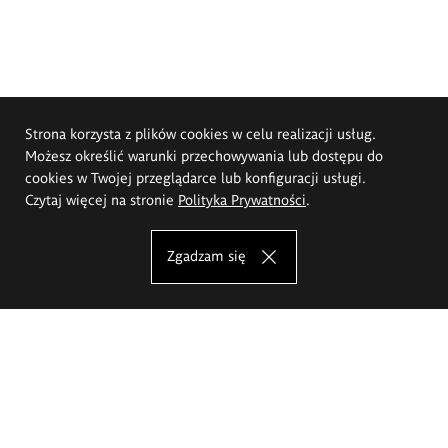
Strona korzysta z plików cookies w celu realizacji usług.
Możesz określić warunki przechowywania lub dostępu do
cookies w Twojej przeglądarce lub konfiguracji usługi.
Czytaj więcej na stronie
Polityka Prywatności
.
Zgadzam się
Akademia Sztuk Pięknych im.
Eugeniusza Gepperta we Wrocławiu