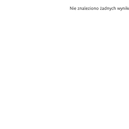
Wyniki
Nie znaleziono żadnych wynik
wyszukiwania