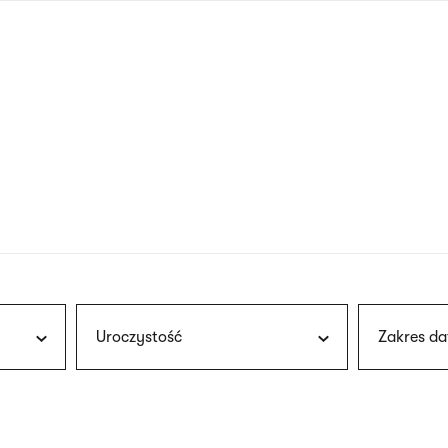
nagłówku
wersja
polska
Uroczystość
Zakres da