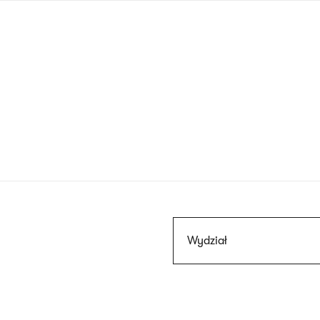
Przejdź
do
treści
Szukaj
Wydział