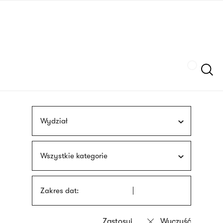
Przejdź
języka
do
migowego
treści
Szukaj
Wydział
Wszystkie kategorie
Zakres dat: