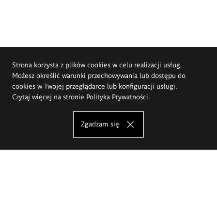
Strona korzysta z plików cookies w celu realizacji usług.
Możesz określić warunki przechowywania lub dostępu do
cookies w Twojej przeglądarce lub konfiguracji usługi.
Czytaj więcej na stronie
Polityka Prywatności
.
Zgadzam się
Akademia Sztuk Pięknych im.
Eugeniusza Gepperta we Wrocławiu