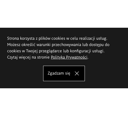
Strona korzysta z plików cookies w celu realizacji usług.
Możesz określić warunki przechowywania lub dostępu do
cookies w Twojej przeglądarce lub konfiguracji usługi.
Czytaj więcej na stronie
Polityka Prywatności
.
Zgadzam się
Akademia Sztuk Pięknych im.
Eugeniusza Gepperta we Wrocławiu