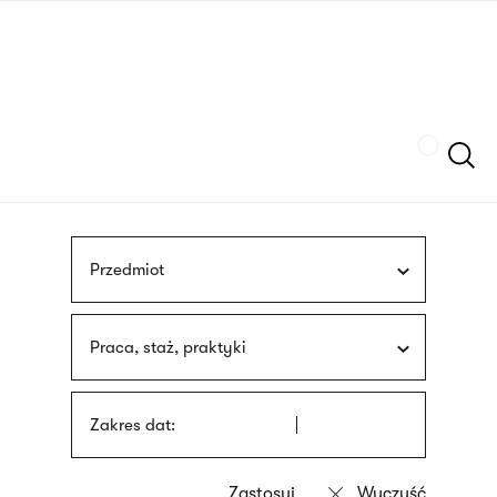
Przejdź
języka
do
migowego
treści
Szukaj
Przedmiot
Praca, staż, praktyki
Zakres dat: