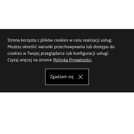
Strona korzysta z plików cookies w celu realizacji usług.
Możesz określić warunki przechowywania lub dostępu do
cookies w Twojej przeglądarce lub konfiguracji usługi.
Czytaj więcej na stronie
Polityka Prywatności
.
Zgadzam się
Akademia Sztuk Pięknych im.
Eugeniusza Gepperta we Wrocławiu