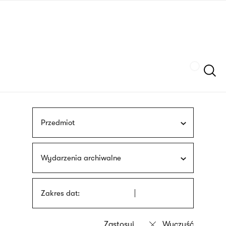
Przejdź
języka
do
migowego
treści
Szukaj
Przedmiot
Wydarzenia archiwalne
Zakres dat: