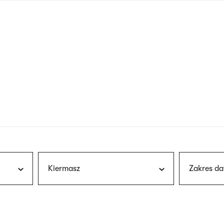
nagłówku
wersja
polska
Kiermasz
Zakres da