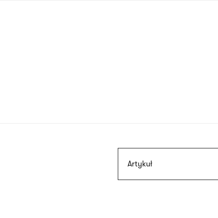
Przejdź
do
treści
Szukaj
Artykuł