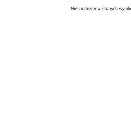
Wyniki
Nie znaleziono żadnych wynik
wyszukiwania