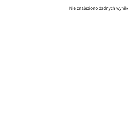
Wyniki
Nie znaleziono żadnych wynik
wyszukiwania