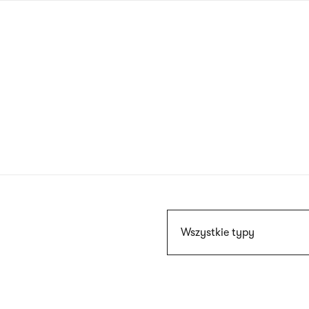
Przejdź
do
treści
Szukaj
Wszystkie typy