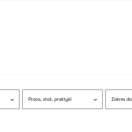
nagłówku
wersja
polska
Praca, staż, praktyki
Zakres da