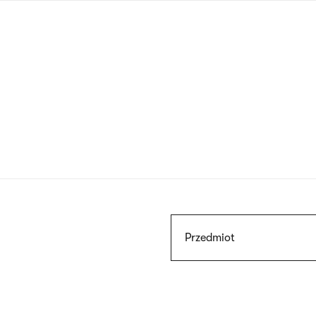
Przejdź
do
treści
Szukaj
Przedmiot