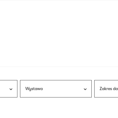
nagłówku
wersja
polska
Wystawa
Zakres da