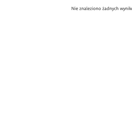
Wyniki
Nie znaleziono żadnych wynik
wyszukiwania