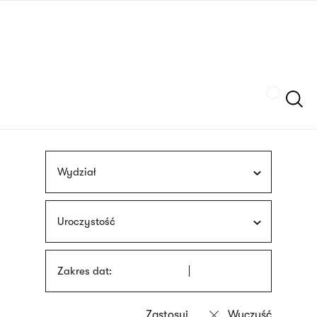
Przejdź
języka
do
migowego
treści
Szukaj
Wydział
Uroczystość
Zakres dat: