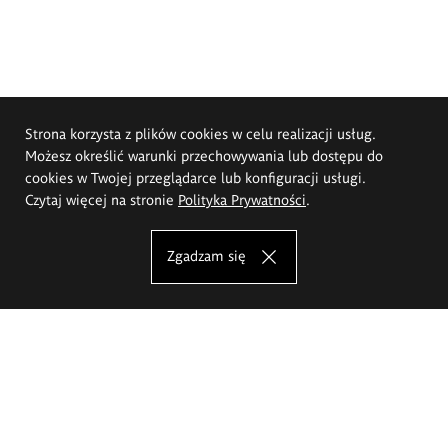
Strona korzysta z plików cookies w celu realizacji usług.
Możesz określić warunki przechowywania lub dostępu do
cookies w Twojej przeglądarce lub konfiguracji usługi.
Czytaj więcej na stronie
Polityka Prywatności
.
Zgadzam się
Akademia Sztuk Pięknych im.
Eugeniusza Gepperta we Wrocławiu