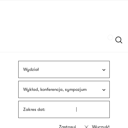
Przejdź
języka
do
migowego
treści
Szukaj
Wydział
Wykład, konferencja, sympozjum
Zakres dat: