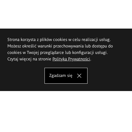
Strona korzysta z plików cookies w celu realizacji usług.
Możesz określić warunki przechowywania lub dostępu do
cookies w Twojej przeglądarce lub konfiguracji usługi.
Czytaj więcej na stronie
Polityka Prywatności
.
Zgadzam się
Akademia Sztuk Pięknych im.
Eugeniusza Gepperta we Wrocławiu