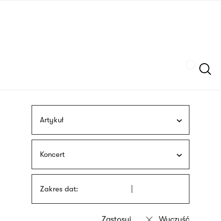
Przejdź
języka
do
migowego
treści
Szukaj
Artykuł
Koncert
Zakres dat: