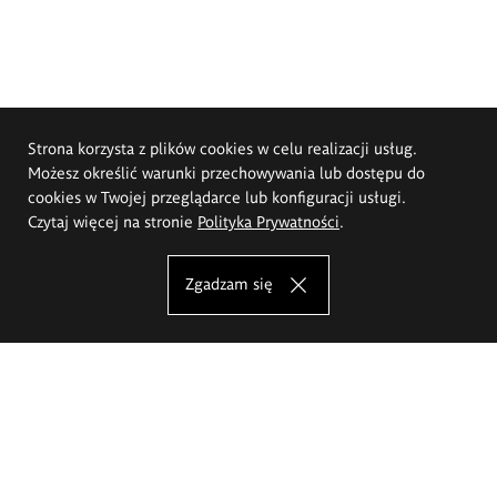
Strona korzysta z plików cookies w celu realizacji usług.
Możesz określić warunki przechowywania lub dostępu do
cookies w Twojej przeglądarce lub konfiguracji usługi.
Czytaj więcej na stronie
Polityka Prywatności
.
Zgadzam się
Akademia Sztuk Pięknych im.
Eugeniusza Gepperta we Wrocławiu