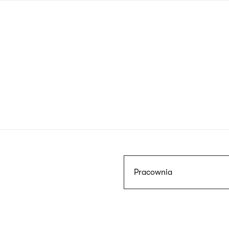
Przejdź
do
treści
Szukaj
Pracownia