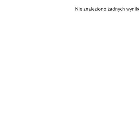
Wyniki
Nie znaleziono żadnych wynik
wyszukiwania