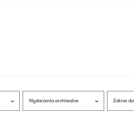
nagłówku
wersja
polska
Wydarzenia archiwalne
Zakres da