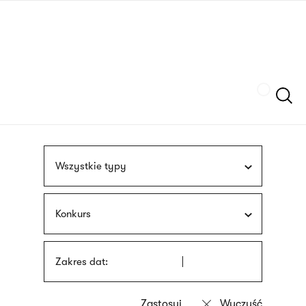
Przejdź
języka
do
migowego
treści
Szukaj
Wszystkie typy
Konkurs
Zakres dat: