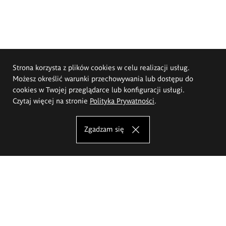
Strona korzysta z plików cookies w celu realizacji usług.
Możesz określić warunki przechowywania lub dostępu do
cookies w Twojej przeglądarce lub konfiguracji usługi.
Czytaj więcej na stronie
Polityka Prywatności
.
Zgadzam się
Akademia Sztuk Pięknych im.
Eugeniusza Gepperta we Wrocławiu