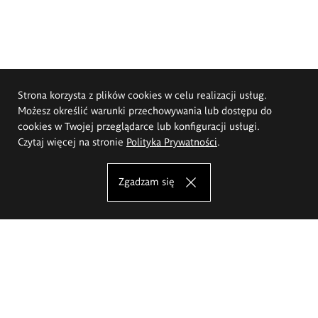
Strona korzysta z plików cookies w celu realizacji usług.
Możesz określić warunki przechowywania lub dostępu do
cookies w Twojej przeglądarce lub konfiguracji usługi.
Czytaj więcej na stronie
Polityka Prywatności
.
Zgadzam się
Akademia Sztuk Pięknych im.
Eugeniusza Gepperta we Wrocławiu