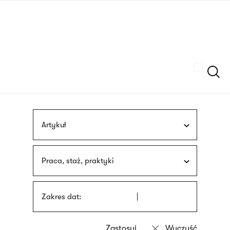
Przejdź
języka
do
migowego
treści
Szukaj
Artykuł
Praca, staż, praktyki
Zakres dat: