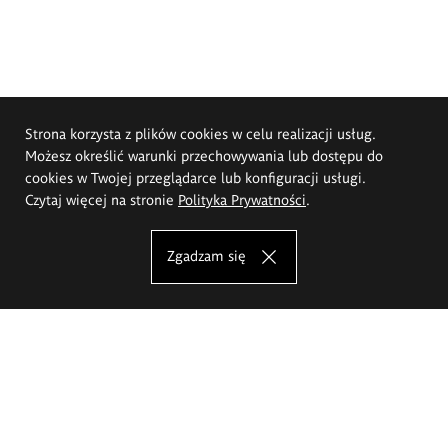
Strona korzysta z plików cookies w celu realizacji usług.
Możesz określić warunki przechowywania lub dostępu do
cookies w Twojej przeglądarce lub konfiguracji usługi.
Czytaj więcej na stronie
Polityka Prywatności
.
Zgadzam się
Akademia Sztuk Pięknych im.
Eugeniusza Gepperta we Wrocławiu