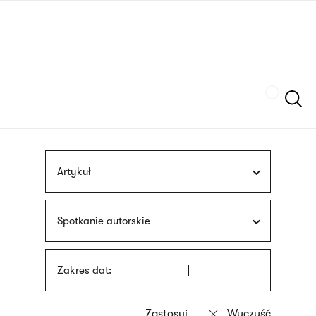
Przejdź
języka
do
migowego
treści
Szukaj
Artykuł
Spotkanie autorskie
Zakres dat: