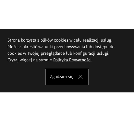
Strona korzysta z plików cookies w celu realizacji usług.
Możesz określić warunki przechowywania lub dostępu do
cookies w Twojej przeglądarce lub konfiguracji usługi.
Czytaj więcej na stronie
Polityka Prywatności
.
Zgadzam się
Akademia Sztuk Pięknych im.
Eugeniusza Gepperta we Wrocławiu