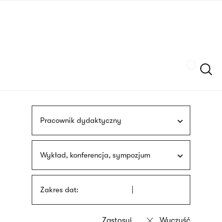
Przejdź
języka
do
migowego
treści
Szukaj
Pracownik dydaktyczny
Wykład, konferencja, sympozjum
Zakres dat: