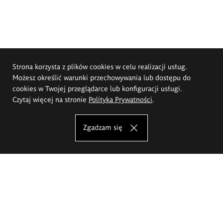
Strona korzysta z plików cookies w celu realizacji usług.
Możesz określić warunki przechowywania lub dostępu do
cookies w Twojej przeglądarce lub konfiguracji usługi.
Czytaj więcej na stronie
Polityka Prywatności
.
Zgadzam się
Akademia Sztuk Pięknych im.
Eugeniusza Gepperta we Wrocławiu