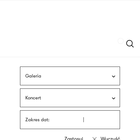
Przejdź
języka
do
migowego
treści
Szukaj
Galeria
Koncert
Zakres dat: