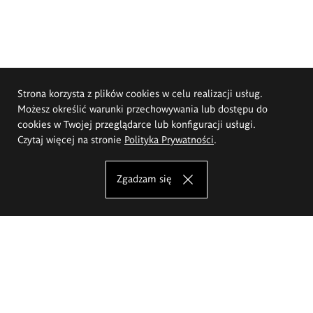
Strona korzysta z plików cookies w celu realizacji usług.
Możesz określić warunki przechowywania lub dostępu do
cookies w Twojej przeglądarce lub konfiguracji usługi.
Czytaj więcej na stronie
Polityka Prywatności
.
Zgadzam się
Akademia Sztuk Pięknych im.
Eugeniusza Gepperta we Wrocławiu