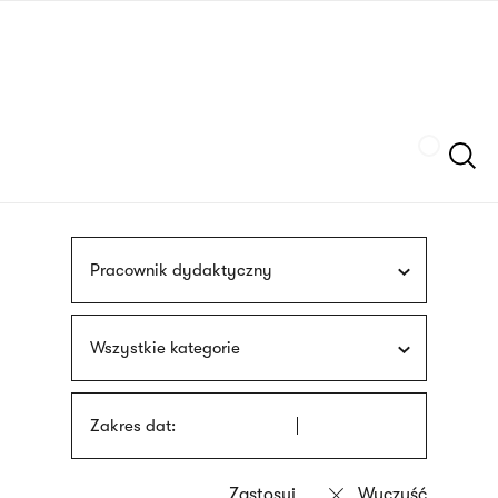
Przejdź
języka
do
migowego
treści
Szukaj
Pracownik dydaktyczny
Wszystkie kategorie
Zakres dat: