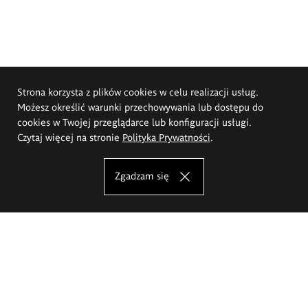
Strona korzysta z plików cookies w celu realizacji usług.
Możesz określić warunki przechowywania lub dostępu do
cookies w Twojej przeglądarce lub konfiguracji usługi.
Czytaj więcej na stronie
Polityka Prywatności
.
Zgadzam się
Akademia Sztuk Pięknych im.
Eugeniusza Gepperta we Wrocławiu