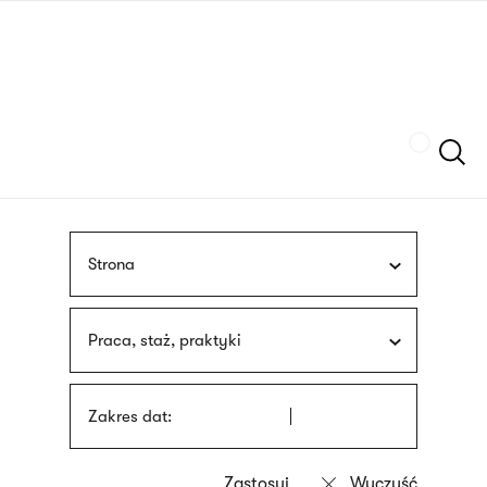
Przejdź
języka
do
migowego
treści
Szukaj
Strona
Praca, staż, praktyki
Zakres dat: