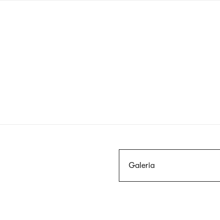
Przejdź
do
treści
Szukaj
Galeria