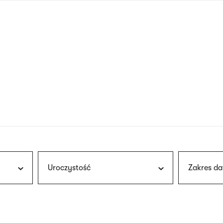
nagłówku
wersja
polska
Uroczystość
Zakres da