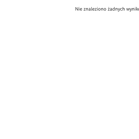
Wyniki
Nie znaleziono żadnych wynik
wyszukiwania