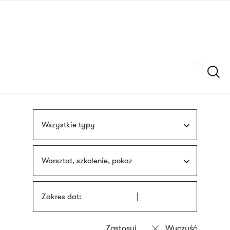
Przejdź
języka
do
migowego
treści
Szukaj
Wszystkie typy
Warsztat, szkolenie, pokaz
Zakres dat: