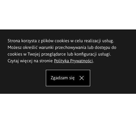
Strona korzysta z plików cookies w celu realizacji usług.
Możesz określić warunki przechowywania lub dostępu do
cookies w Twojej przeglądarce lub konfiguracji usługi.
Czytaj więcej na stronie
Polityka Prywatności
.
Zgadzam się
Akademia Sztuk Pięknych im.
Eugeniusza Gepperta we Wrocławiu