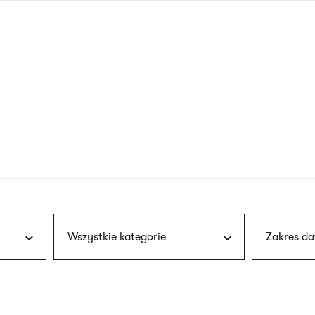
nagłówku
wersja
polska
Wszystkie kategorie
Zakres da