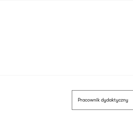
Przejdź
do
treści
Szukaj
Pracownik dydaktyczny