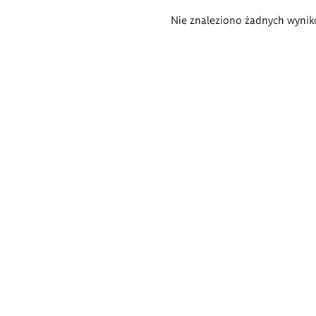
Wyniki
Nie znaleziono żadnych wynik
wyszukiwania